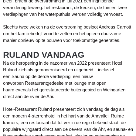
bleef, bracht de overstroming in juli 2021 een ingrijpende
verandering teweeg: het restaurant, de keuken, de tuin en twee
verdiepingen van het waterputhuis werden volledig verwoest.
Slechts twee weken na de overstroming besloot Andreas Carnott
om het familiebedrijf voort te zetten en het op een duurzame
manier opnieuw op te bouwen voor toekomstige generaties.
RULAND VANDAAG
Na de heropening in de nazomer van 2022 presenteert Hotel
Ruland zich als gemoderniseerd en uitgebreid – inclusief
een
Sauna
op de derde verdieping, een nieuw
ontworpen
Restaurantgedeelte met lounge met open
haard
evenals het gerestaureerde buitengebied en
Weingarten
direct aan de rivier de Ahr.
Hotel-Restaurant Ruland presenteert zich vandaag de dag als
een modern 4-sterrenhotel in het hart van de Ahrvallei. Ruime
kamers, een restaurant dat tot ver in de regio bekend staat, de
populaire wijngaard direct aan de oevers van de Ahr, en sauna- en
fitnessruimtes combineren comfort, plezier en ontspanning op