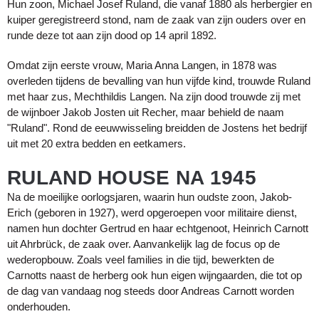
Hun zoon, Michael Josef Ruland, die vanaf 1880 als herbergier en
kuiper geregistreerd stond, nam de zaak van zijn ouders over en
runde deze tot aan zijn dood op 14 april 1892.
Omdat zijn eerste vrouw, Maria Anna Langen, in 1878 was
overleden tijdens de bevalling van hun vijfde kind, trouwde Ruland
met haar zus, Mechthildis Langen. Na zijn dood trouwde zij met
de wijnboer Jakob Josten uit Recher, maar behield de naam
"Ruland". Rond de eeuwwisseling breidden de Jostens het bedrijf
uit met 20 extra bedden en eetkamers.
RULAND HOUSE NA 1945
Na de moeilijke oorlogsjaren, waarin hun oudste zoon, Jakob-
Erich (geboren in 1927), werd opgeroepen voor militaire dienst,
namen hun dochter Gertrud en haar echtgenoot, Heinrich Carnott
uit Ahrbrück, de zaak over. Aanvankelijk lag de focus op de
wederopbouw. ​​Zoals veel families in die tijd, bewerkten de
Carnotts naast de herberg ook hun eigen wijngaarden, die tot op
de dag van vandaag nog steeds door Andreas Carnott worden
onderhouden.