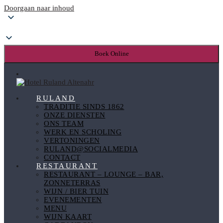
Doorgaan naar inhoud
Boek Online
RULAND
TRADITIE SINDS 1862
ONZE DIENSTEN
ONS TEAM
WERK EN SCHOLING
VERTONINGEN
RULAND@SOCIALMEDIA
CONTACT
RESTAURANT
RESTAURANT – LOUNGE – BAR,
ZONNETERRAS
WIJN / BIER TUIN
EVENEMENTEN
MENU
WIJN KAART