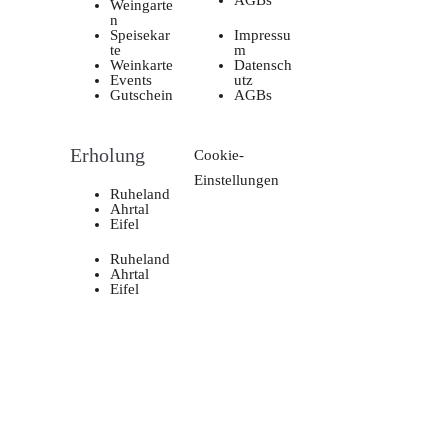
AGBs
Weingarte
n
Speisekar
Impressu
te
m
Weinkarte
Datensch
Events
utz
Gutschein
AGBs
Erholung
Cookie-
Einstellungen
Ruheland
Ahrtal
Eifel
Ruheland
Ahrtal
Eifel