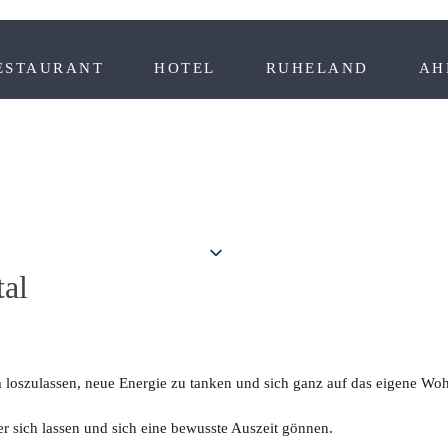
ESTAURANT
HOTEL
RUHELAND
AH
Gutschein
anfordern mit einem Klick
tal
um loszulassen, neue Energie zu tanken und sich ganz auf das eigene Wo
r sich lassen und sich eine bewusste Auszeit gönnen.