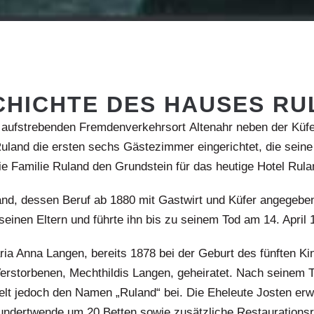
CHICHTE DES HAUSES RU
 aufstrebenden Fremdenverkehrsort
Altenahr
neben der Küfe
uland die ersten sechs Gästezimmer eingerichtet, die seine 
ie Familie Ruland den Grundstein für das heutige Hotel Rula
and, dessen Beruf ab 1880 mit Gastwirt und Küfer angegebe
seinen Eltern und führte ihn bis zu seinem Tod am 14. April 
ria Anna Langen, bereits 1878 bei der Geburt des fünften Ki
erstorbenen, Mechthildis Langen, geheiratet. Nach seinem T
lt jedoch den Namen „Ruland“ bei. Die Eheleute Josten erw
undertwende um 20 Betten sowie zusätzliche Restaurations