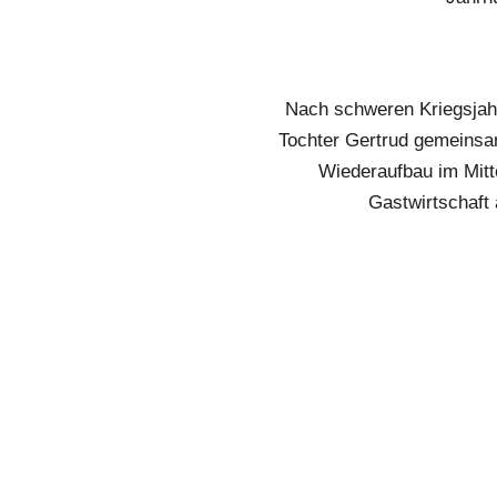
Nach schweren Kriegsjah
Tochter Gertrud gemeinsam
Wiederaufbau im Mitte
Gastwirtschaft 
Auch nach dem Tod Heinric
übergab. Jakob-Erich hatte
Hotelfach an der staatliche
Ahrweiler, eine Winzertoch
Gemeinsam schufen sie mi
Jahre. Schon bald etab