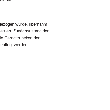
ngezogen wurde, übernahm
etrieb. Zunächst stand der
die Carnotts neben der
gepflegt werden.
sie ihn 1970 an ihren Sohn
aft 1948 eine Ausbildung im
ne Frau Henriette Heinen aus
ener Ausbildung zur Köchin.
n Hotelbetrieb der 1980er
liebtes Haus im Ahrtal.