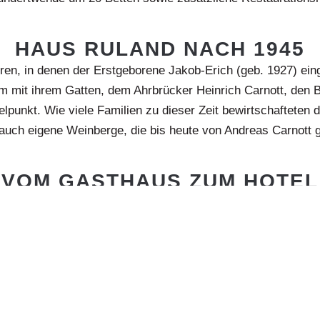
HAUS RULAND NACH 1945
ren, in denen der Erstgeborene Jakob-Erich (geb. 1927) ei
 mit ihrem Gatten, dem Ahrbrücker Heinrich Carnott, den B
lpunkt. Wie viele Familien zu dieser Zeit bewirtschafteten 
auch eigene Weinberge, die bis heute von Andreas Carnott 
VOM GASTHAUS ZUM HOTEL
hs im Februar 1958 führte Gertrud den Betrieb weiter, bis 
 nach seiner Rückkehr aus französischer Kriegsgefangensch
n Hotelfachschule am Tegernsee (1952–1954) absolviert. Sei
ter, war eine der wenigen Frauen ihrer Zeit mit abgeschloss
t zahlreichen Baumaßnahmen die Grundlage für den moderne
lierte sich das Hotel Ruland mit rund 200 Sitzplätzen als be