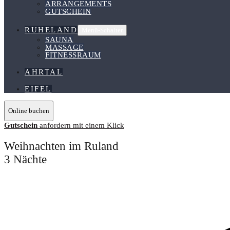
ARRANGEMENTS
GUTSCHEIN
RUHELAND
Menü-Schalter
SAUNA
MASSAGE
FITNESSRAUM
AHRTAL
EIFEL
Online buchen
Gutschein
anfordern mit einem Klick
Weihnachten im Ruland
3 Nächte