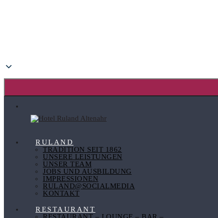
RULAND
TRADITION SEIT 1862
UNSERE LEISTUNGEN
UNSER TEAM
JOBS UND AUSBILDUNG
IMPRESSIONEN
RULAND@SOCIALMEDIA
KONTAKT
RESTAURANT
RESTAURANT – LOUNGE – BAR –