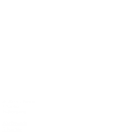
ab 409 € / Person
5 Nächte
Halbpension
Ahrfreunde
5 Nächte