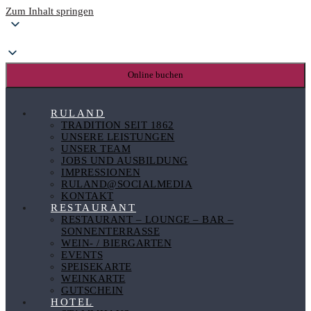
Zum Inhalt springen
Online buchen
RULAND
TRADITION SEIT 1862
UNSERE LEISTUNGEN
UNSER TEAM
JOBS UND AUSBILDUNG
IMPRESSIONEN
RULAND@SOCIALMEDIA
KONTAKT
RESTAURANT
RESTAURANT – LOUNGE – BAR –
SONNENTERRASSE
WEIN- / BIERGARTEN
EVENTS
SPEISEKARTE
WEINKARTE
GUTSCHEIN
HOTEL