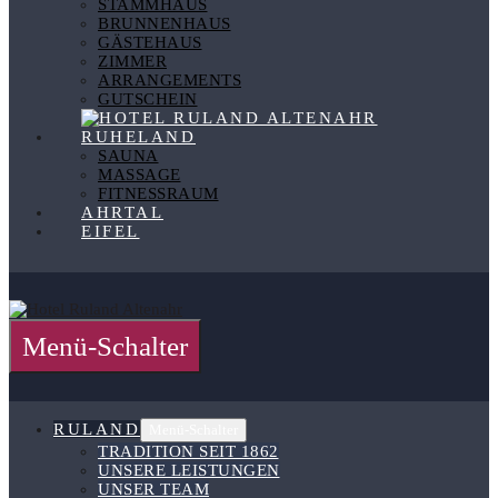
STAMMHAUS
BRUNNENHAUS
GÄSTEHAUS
ZIMMER
ARRANGEMENTS
GUTSCHEIN
RUHELAND
SAUNA
MASSAGE
FITNESSRAUM
AHRTAL
EIFEL
Menü-Schalter
RULAND
Menü-Schalter
TRADITION SEIT 1862
UNSERE LEISTUNGEN
UNSER TEAM