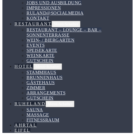
JOBS UND AUSBILDUNG
IMPRESSIONEN
RULAND@SOCIALMEDIA
KONTAKT
RESTAURANT
Menü-Schalter
RESTAURANT – LOUNGE – BAR –
SONNENTERRASSE
WEIN- / BIERGARTEN
EVENTS
SPEISEKARTE
WEINKARTE
GUTSCHEIN
HOTEL
Menü-Schalter
STAMMHAUS
BRUNNENHAUS
GÄSTEHAUS
ZIMMER
ARRANGEMENTS
GUTSCHEIN
RUHELAND
Menü-Schalter
SAUNA
MASSAGE
FITNESSRAUM
AHRTAL
EIFEL