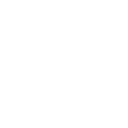
ab 336 € / Person
4 Nächte
Halbpension
Ahrfreunde
4 Nächte