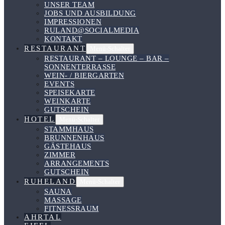
UNSER TEAM
JOBS UND AUSBILDUNG
IMPRESSIONEN
RULAND@SOCIALMEDIA
KONTAKT
RESTAURANT
Menü-Schalter
RESTAURANT – LOUNGE – BAR –
SONNENTERRASSE
WEIN- / BIERGARTEN
EVENTS
SPEISEKARTE
WEINKARTE
GUTSCHEIN
HOTEL
Menü-Schalter
STAMMHAUS
BRUNNENHAUS
GÄSTEHAUS
ZIMMER
ARRANGEMENTS
GUTSCHEIN
RUHELAND
Menü-Schalter
SAUNA
MASSAGE
FITNESSRAUM
AHRTAL