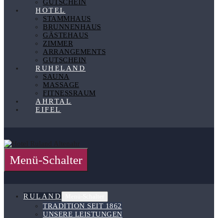
GUTSCHEIN
HOTEL
STAMMHAUS
BRUNNENHAUS
GÄSTEHAUS
ZIMMER
ARRANGEMENTS
GUTSCHEIN
RUHELAND
SAUNA
MASSAGE
FITNESSRAUM
AHRTAL
EIFEL
Menü-Schalter
RULAND
Menü-Schalter
TRADITION SEIT 1862
UNSERE LEISTUNGEN