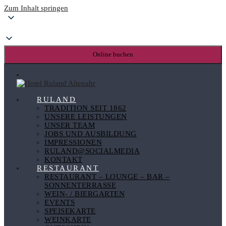
Zum Inhalt springen
Online buchen
RULAND
TRADITION SEIT 1862
UNSERE LEISTUNGEN
UNSER TEAM
JOBS UND AUSBILDUNG
IMPRESSIONEN
RULAND@SOCIALMEDIA
KONTAKT
RESTAURANT
RESTAURANT – LOUNGE – BAR –
SONNENTERRASSE
WEIN- / BIERGARTEN
EVENTS
SPEISEKARTE
WEINKARTE