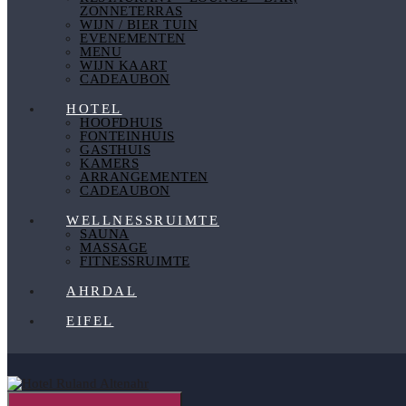
ZONNETERRAS
WIJN / BIER TUIN
EVENEMENTEN
MENU
WIJN KAART
CADEAUBON
HOTEL
HOOFDHUIS
FONTEINHUIS
GASTHUIS
KAMERS
ARRANGEMENTEN
CADEAUBON
WELLNESSRUIMTE
SAUNA
MASSAGE
FITNESSRUIMTE
AHRDAL
EIFEL