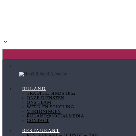
RULAND
TRADITIE SINDS 1862
ONZE DIENSTEN
ONS TEAM
WERK EN SCHOLING
VERTONINGEN
RULAND@SOCIALMEDIA
CONTACT
RESTAURANT
RESTAURANT – LOUNGE – BAR,