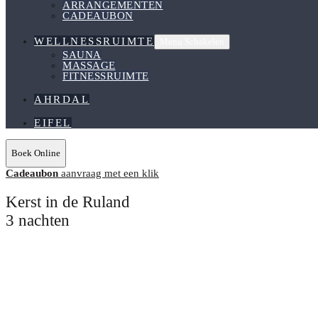
ARRANGEMENTEN
CADEAUBON
WELLNESSRUIMTE
Menu Schakelen
SAUNA
MASSAGE
FITNESSRUIMTE
AHRDAL
EIFEL
Boek Online
Cadeaubon
aanvraag met een klik
Kerst in de Ruland
3 nachten