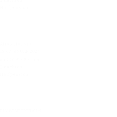
2 nachten
Halfpension
AHRS VIVENDI,
15.-17. JANUAR 2027
ab 220 € / Person
2 nachten
Halfpension
EIN WINTERTRAUM,