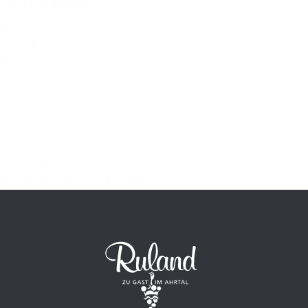
22.-24. JANUAR 2027
ab 290 € / Person
2 nachten
Halfpension
FRÜHTAU,
26.-28.02. UND 12.-14.03.2027