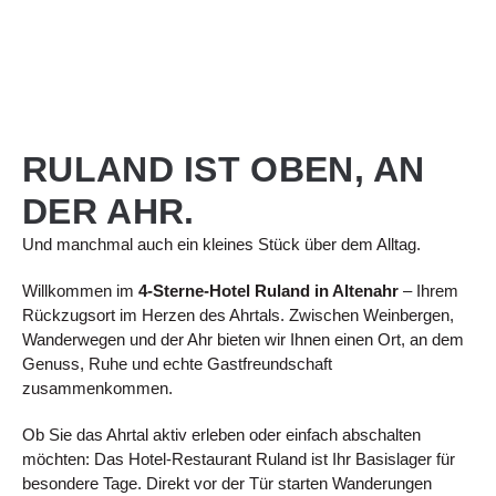
HOTEL
GENUSS
WEINAUSLESE
RUHELAND
TRAININGS
DETAIL
RESTAURANT
MOMENTE
VERLIEBT
EINHEIT
RULAND
RULAND IST OBEN, AN
DER AHR.
Und manchmal auch ein kleines Stück über dem Alltag.
Willkommen im
4-Sterne-Hotel Ruland in Altenahr
– Ihrem
Rückzugsort im Herzen des Ahrtals. Zwischen Weinbergen,
Wanderwegen und der Ahr bieten wir Ihnen einen Ort, an dem
Genuss, Ruhe und echte Gastfreundschaft
zusammenkommen.
Ob Sie das Ahrtal aktiv erleben oder einfach abschalten
möchten: Das Hotel-Restaurant Ruland ist Ihr Basislager für
besondere Tage. Direkt vor der Tür starten Wanderungen