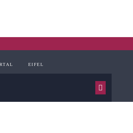
RTAL
EIFEL
Menü-
Schalter