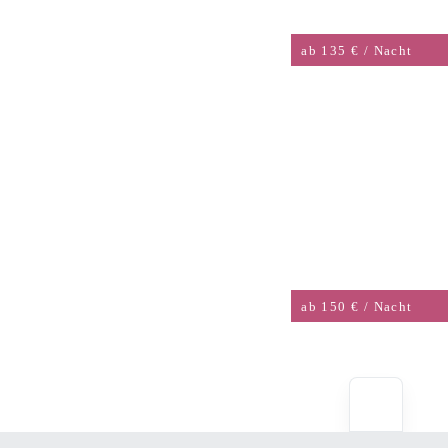
ab 135 € / Nacht
DOPPELZIMMER
STAMMHAUS MIT BALKON
ab 150 € / Nacht