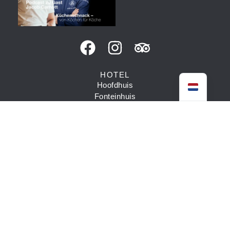
HOTEL
Hoofdhuis
Fonteinhuis
Gasthuis
Kamers
Arrangementen
Wellness
RESTAURANT
Restaurant
Openingstijden
Weingarten
Menu
Wijn kaart