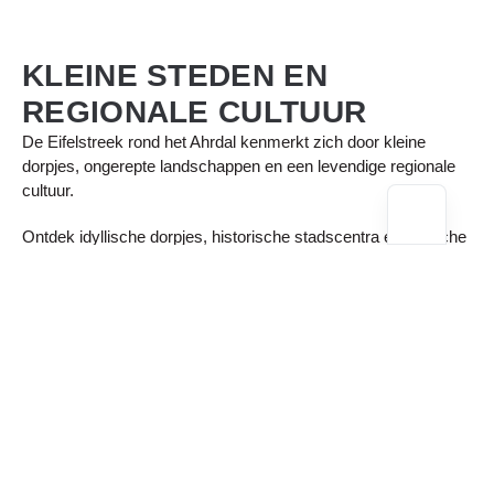
KLEINE STEDEN EN
REGIONALE CULTUUR
De Eifelstreek rond het Ahrdal kenmerkt zich door kleine
dorpjes, ongerepte landschappen en een levendige regionale
cultuur.
Ontdek idyllische dorpjes, historische stadscentra en typische
Eifel-architectuur – vaak ver weg van de grote toeristische
drukte. Juist deze rustige, authentieke plekken geven de regio
haar bijzondere charme.
Rond Altenahr en in de nabijgelegen Eifel nodigen talloze
bestemmingen uit tot korte uitstapjes: kronkelende steegjes,
oude kerken, traditionele herbergen en regionale festivals
bieden een kijkje in het leven en de geschiedenis van de
streek.