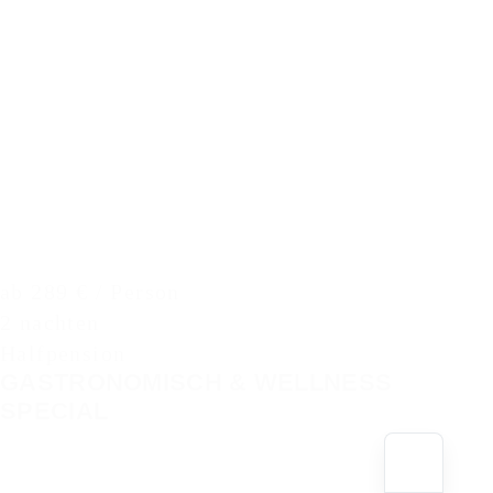
ab 289 € / Person
2 nachten
Halfpension
GASTRONOMISCH & WELLNESS
SPECIAL