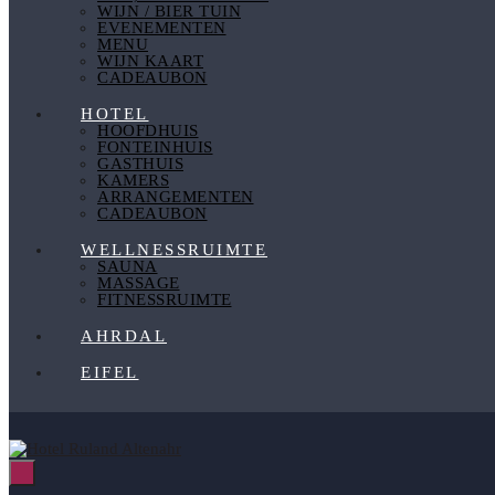
WIJN / BIER TUIN
EVENEMENTEN
MENU
WIJN KAART
CADEAUBON
HOTEL
HOOFDHUIS
FONTEINHUIS
GASTHUIS
KAMERS
ARRANGEMENTEN
CADEAUBON
WELLNESSRUIMTE
SAUNA
MASSAGE
FITNESSRUIMTE
AHRDAL
EIFEL
Menu