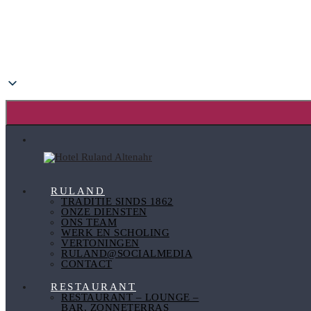
RULAND
TRADITIE SINDS 1862
ONZE DIENSTEN
ONS TEAM
WERK EN SCHOLING
VERTONINGEN
RULAND@SOCIALMEDIA
CONTACT
RESTAURANT
RESTAURANT – LOUNGE –
BAR, ZONNETERRAS