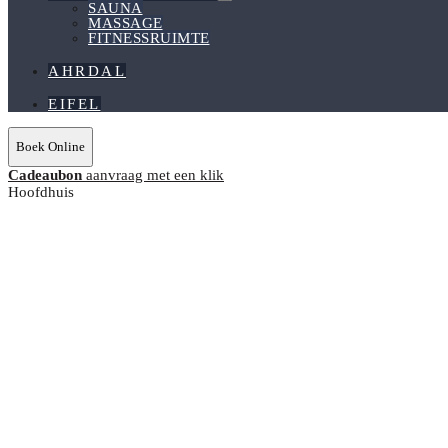
Menu
SAUNA
Schakelen
MASSAGE
FITNESSRUIMTE
AHRDAL
EIFEL
Boek Online
Cadeaubon
aanvraag met een klik
Hoofdhuis