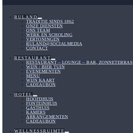
Schakelen
RULAND
Menu
TRADITIE SINDS 1862
Schakelen
ONZE DIENSTEN
ONS TEAM
WERK EN SCHOLING
VERTONINGEN
RULAND@SOCIALMEDIA
CONTACT
RESTAURANT
Menu
RESTAURANT – LOUNGE – BAR, ZONNETERRAS
Schakelen
WIJN / BIER TUIN
EVENEMENTEN
MENU
WIJN KAART
CADEAUBON
HOTEL
Menu
HOOFDHUIS
Schakelen
FONTEINHUIS
GASTHUIS
KAMERS
ARRANGEMENTEN
CADEAUBON
WELLNESSRUIMTE