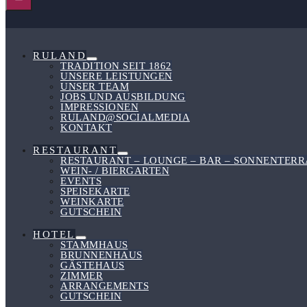
Menü-
Schalter
RULAND
Menü-
TRADITION SEIT 1862
Schalter
UNSERE LEISTUNGEN
UNSER TEAM
JOBS UND AUSBILDUNG
IMPRESSIONEN
RULAND@SOCIALMEDIA
KONTAKT
RESTAURANT
Menü-
RESTAURANT – LOUNGE – BAR – SONNENTERR
Schalter
WEIN- / BIERGARTEN
EVENTS
SPEISEKARTE
WEINKARTE
GUTSCHEIN
HOTEL
Menü-
STAMMHAUS
Schalter
BRUNNENHAUS
GÄSTEHAUS
ZIMMER
ARRANGEMENTS
GUTSCHEIN