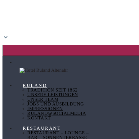
RULAND
TRADITION SEIT 1862
UNSERE LEISTUNGEN
UNSER TEAM
JOBS UND AUSBILDUNG
IMPRESSIONEN
RULAND@SOCIALMEDIA
KONTAKT
RESTAURANT
RESTAURANT – LOUNGE –
BAR – SONNENTERRASSE