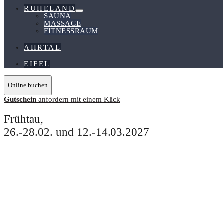
RUHELAND
Menü-
SAUNA
Schalter
MASSAGE
FITNESSRAUM
AHRTAL
EIFEL
Online buchen
Gutschein
anfordern mit einem Klick
Frühtau,
26.-28.02. und 12.-14.03.2027