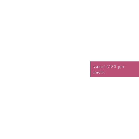
TWEEPERSOONSKAMER
AHR-ZIJDE
vanaf €135 per
nacht
TWEEPERSOONSKAMER
MET BALKON