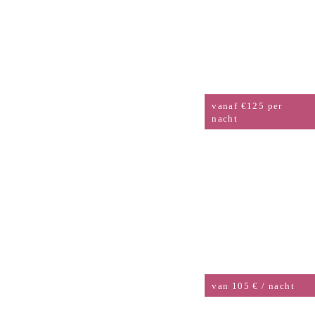
STANDAARD
EENPERSOONSKAMER
vanaf €125 per
nacht
TWEEPERSOONSKAMER
van 105 € / nacht