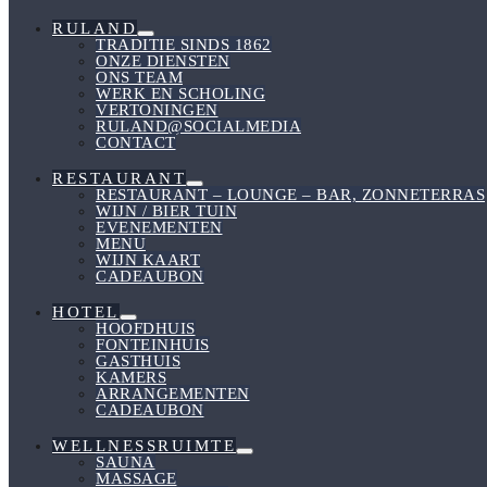
RULAND
Menu
TRADITIE SINDS 1862
Schakelen
ONZE DIENSTEN
ONS TEAM
WERK EN SCHOLING
VERTONINGEN
RULAND@SOCIALMEDIA
CONTACT
RESTAURANT
Menu
RESTAURANT – LOUNGE – BAR, ZONNETERRAS
Schakelen
WIJN / BIER TUIN
EVENEMENTEN
MENU
WIJN KAART
CADEAUBON
HOTEL
Menu
HOOFDHUIS
Schakelen
FONTEINHUIS
GASTHUIS
KAMERS
ARRANGEMENTEN
CADEAUBON
WELLNESSRUIMTE
Menu
SAUNA
Schakelen
MASSAGE