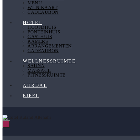
MENU
WIJN KAART
CADEAUBON
HOTEL
HOOFDHUIS
FONTEINHUIS
GASTHUIS
KAMERS
ARRANGEMENTEN
CADEAUBON
WELLNESSRUIMTE
SAUNA
MASSAGE
FITNESSRUIMTE
AHRDAL
EIFEL
Menu
Schakelen