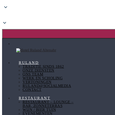
Doorgaan
naar
inhoud
RULAND
TRADITIE SINDS 1862
ONZE DIENSTEN
ONS TEAM
WERK EN SCHOLING
VERTONINGEN
RULAND@SOCIALMEDIA
CONTACT
RESTAURANT
RESTAURANT – LOUNGE –
BAR, ZONNETERRAS
WIJN / BIER TUIN
EVENEMENTEN