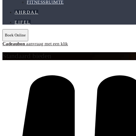
FITNESSRUIMTE
AHRDAL
EIFEL
Boek Online
Cadeaubon
aanvraag met een klik
Standaard bieden